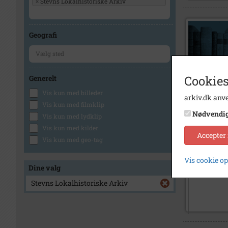
×
Stevns Lokalhistoriske Arkiv
Geografi
Cookies
Generelt
Vis kun med billeder
arkiv.dk anve
Vis kun med filmklip
Nødvendi
Vis kun med lydklip
Vis kun med kilder
Accepter
Vis kun med geo-tag
Vis cookie o
Dine valg
Stevns Lokalhistoriske Arkiv