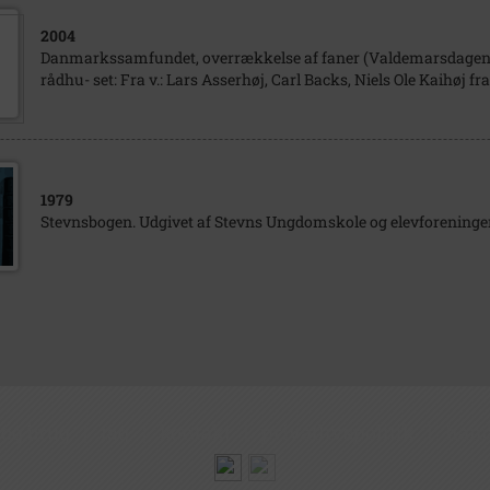
2004
Danmarkssamfundet, overrækkelse af faner (Valdemarsdagen) 
rådhu- set: Fra v.: Lars Asserhøj, Carl Backs, Niels Ole Kaihø
1979
Stevnsbogen. Udgivet af Stevns Ungdomskole og elevforeninge
 og brug
|
faq
|
kontakt
|
privatlivspolitik
|
hand