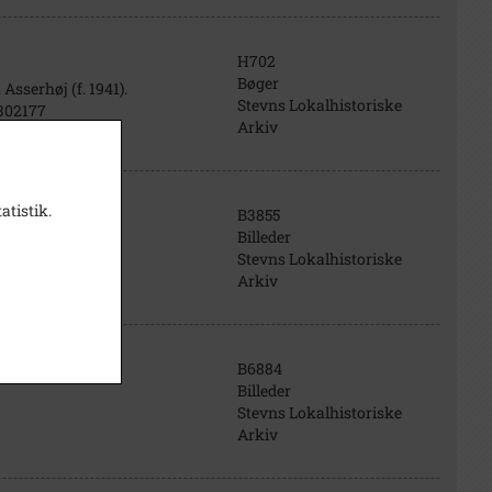
H702
Bøger
 Asserhøj (f. 1941).
Stevns Lokalhistoriske
6302177
Arkiv
atistik.
B3855
Billeder
Stevns Lokalhistoriske
Arkiv
B6884
Billeder
Stevns Lokalhistoriske
Arkiv