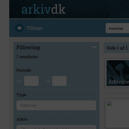
Tilbage
Filtrering
Side 1 af 1
7 resultater
Periode
Fra
Til
Type
Arkiv