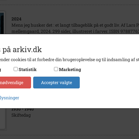
2024
Mens jeg husker det : et langt tilbageblik på et godt liv. Af Lars P.
mellemgaard, 2024. 299 sider, illustreret i farver. ISBN 978877
 på arkiv.dk
nder cookies til at forbedre din brugeroplevelse og til indsamling af st
1936
- 1940
g
Statistik
Marketing
Asserhøj
 nødvendige
Accepter valgte
plysninger
1930
- 1940
Skiftedag