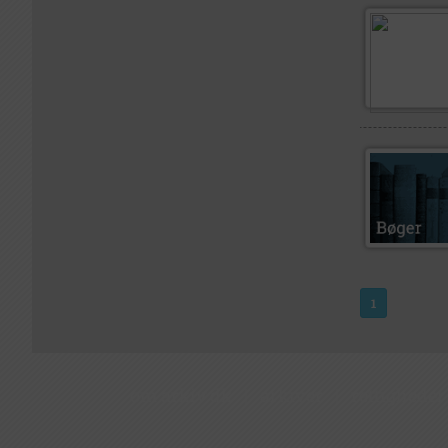
1
om arkiv.dk
|
arkiver
|
rettigheder