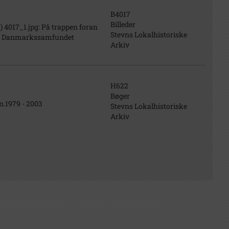
B4017
Billeder
4017_1.jpg: På trappen foran
Stevns Lokalhistoriske
j fra Danmarkssamfundet
Arkiv
H622
Bøger
n.1979 - 2003
Stevns Lokalhistoriske
Arkiv
elsbetingelser
|
cookie-indstillinger