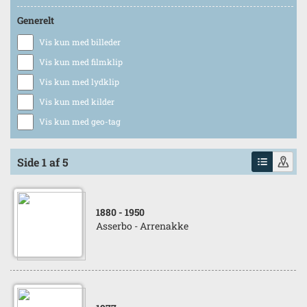
Generelt
Vis kun med billeder
Vis kun med filmklip
Vis kun med lydklip
Vis kun med kilder
Vis kun med geo-tag
Side 1 af 5
1880
- 1950
Asserbo - Arrenakke