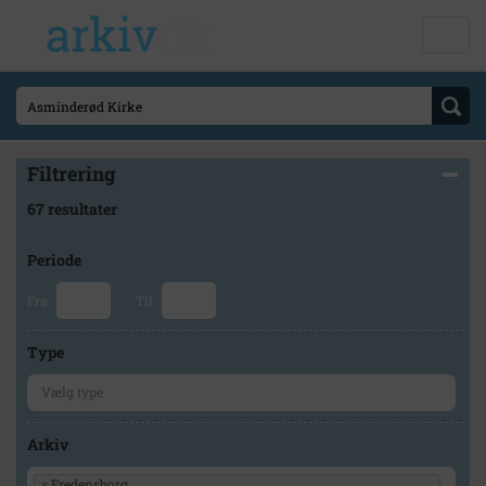
Filtrering
67 resultater
Periode
Fra
Til
Type
Arkiv
×
Fredensborg