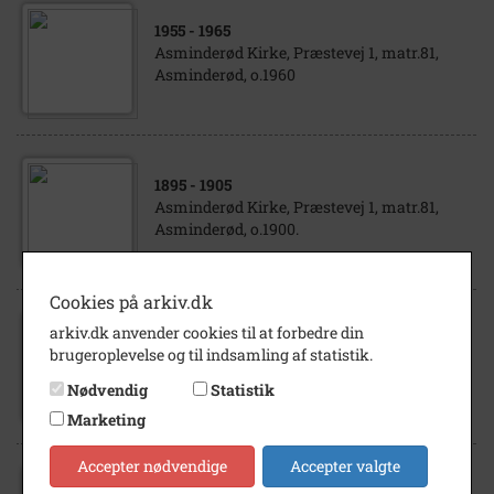
1955
- 1965
Asminderød Kirke, Præstevej 1, matr.81,
Asminderød, o.1960
1895
- 1905
Asminderød Kirke, Præstevej 1, matr.81,
Asminderød, o.1900.
Cookies på arkiv.dk
arkiv.dk anvender cookies til at forbedre din
1880
- 1900
brugeroplevelse og til indsamling af statistik.
Asminderød Kirke, Præstevej 1, matr.81,
Asminderød, o.1890
Nødvendig
Statistik
Marketing
Accepter nødvendige
Accepter valgte
1904