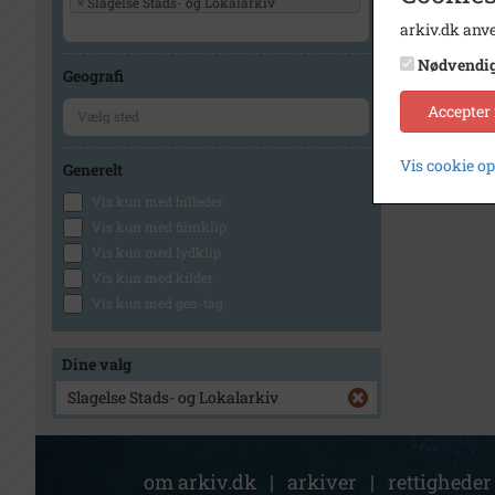
×
Slagelse Stads- og Lokalarkiv
arkiv.dk anve
Nødvendi
Geografi
Accepter
Vis cookie o
Generelt
Vis kun med billeder
Vis kun med filmklip
Vis kun med lydklip
Vis kun med kilder
Vis kun med geo-tag
Dine valg
Slagelse Stads- og Lokalarkiv
om arkiv.dk
|
arkiver
|
rettigheder