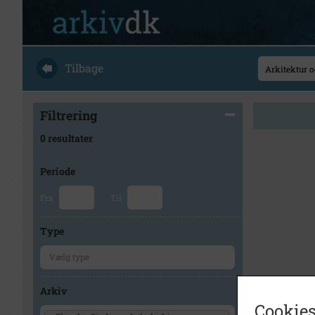
Tilbage
Filtrering
0 resultater
Periode
Fra
Til
Type
Arkiv
Cookies