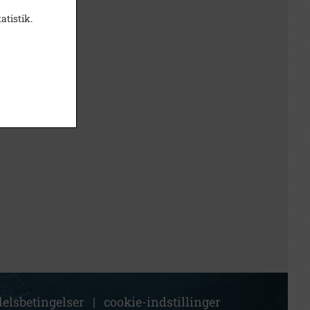
atistik.
elsbetingelser
|
cookie-indstillinger