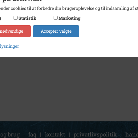
nder cookies til at forbedre din brugeroplevelse og til indsamling af st
g
Statistik
Marketing
 nødvendige
Accepter valgte
plysninger
 og brug
|
faq
|
kontakt
|
privatlivspolitik
|
hand