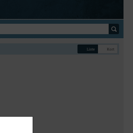
Liste
Kort