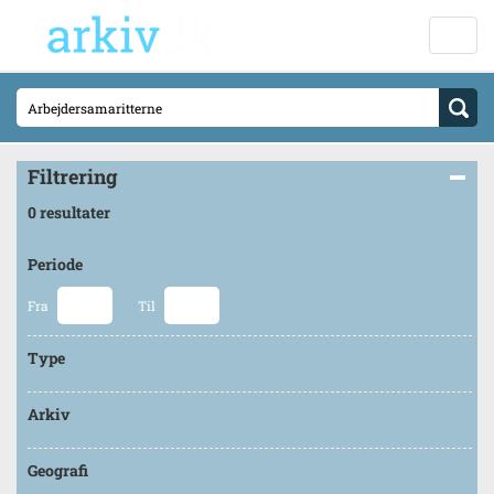
Filtrering
0 resultater
Periode
Fra
Til
Type
Arkiv
Geografi