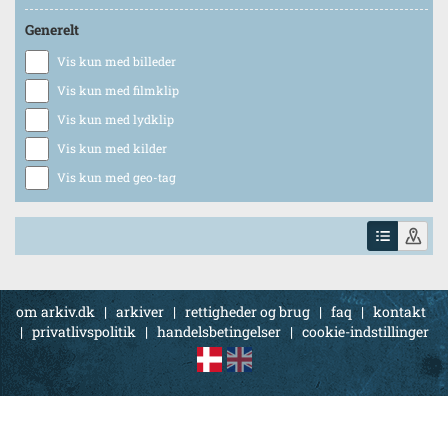
Generelt
Vis kun med billeder
Vis kun med filmklip
Vis kun med lydklip
Vis kun med kilder
Vis kun med geo-tag
om arkiv.dk
|
arkiver
|
rettigheder og brug
|
faq
|
kontakt
|
privatlivspolitik
|
handelsbetingelser
|
cookie-indstillinger