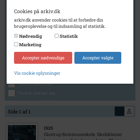
Cookies på arkiv.dk
arkiv.dk anvender cookies til at forbedre din
Geografi
brugeroplevelse og til indsamling af statistik.
Nødvendig
Statistik
Marketing
Generelt
Vis kun med billeder
Accepter nødvendige
Accepter valgte
Vis kun med filmklip
Vis cookie oplysninger
Vis kun med lydklip
Vis kun med kilder
Vis kun med geo-tag
Side 1 af 1
1925
Glostrup Kommuneskole. Skoleklasse: