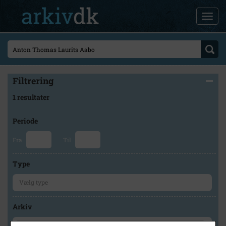
Filtrering
1 resultater
Periode
Fra
Til
Type
Arkiv
×
Glostrup Arkiv / Byhistorisk Hus