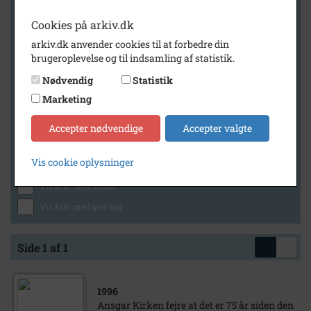
Cookies på arkiv.dk
arkiv.dk anvender cookies til at forbedre din
Geografi
brugeroplevelse og til indsamling af statistik.
Nødvendig
Statistik
Marketing
Generelt
Vis kun med billeder
Accepter nødvendige
Accepter valgte
Vis kun med filmklip
Vis cookie oplysninger
Vis kun med lydklip
Vis kun med kilder
Vis kun med geo-tag
Side 1 af 1
1996
Ansgar Kirken fejre at det er 75 år siden den