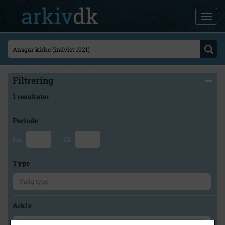
Filtrering
1 resultater
Periode
Fra
Til
Type
Arkiv
×
Byhistorisk Samling og Arkiv i Høje-Taastrup Kommune