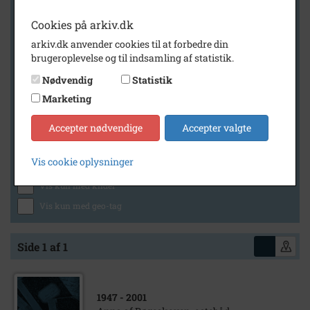
Cookies på arkiv.dk
arkiv.dk anvender cookies til at forbedre din
Geografi
brugeroplevelse og til indsamling af statistik.
Nødvendig
Statistik
Marketing
Generelt
Vis kun med billeder
Accepter nødvendige
Accepter valgte
Vis kun med filmklip
Vis cookie oplysninger
Vis kun med lydklip
Vis kun med kilder
Vis kun med geo-tag
Side 1 af 1
1947
- 2001