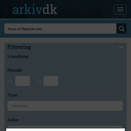
Filtrering
1 resultater
Periode
Fra
Til
Type
Arkiv
×
Stevns Lokalhistoriske Arkiv