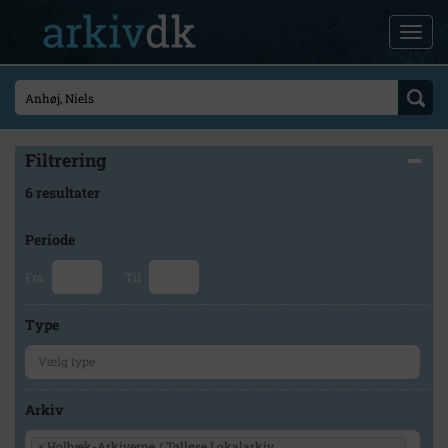
Filtrering
6 resultater
Periode
Fra
Til
Type
Arkiv
×
Holbæk-Arkiverne / Tølløse Lokalarkiv