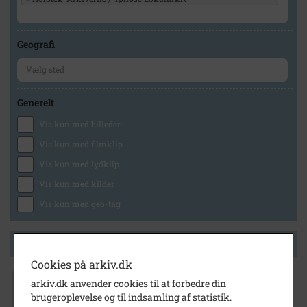
Geografi
Generelt
Vis kun med billeder
Vis kun med filmklip
Vis kun med lydklip
Vis kun med kilder
Vis kun med geo-tag
Side 1 af 1
Cookies på arkiv.dk
1968
- 1969
arkiv.dk anvender cookies til at forbedre din
Lærere på Baptisternes Skoler i
brugeroplevelse og til indsamling af statistik.
Gymnastiksalen. Fra v.: Gunnar Holm Erik