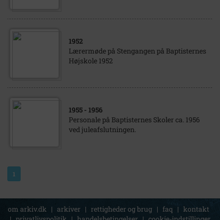
1952
Lærermøde på Stengangen på Baptisternes
Højskole 1952
1955
- 1956
Personale på Baptisternes Skoler ca. 1956
ved juleafslutningen.
1
om arkiv.dk
|
arkiver
|
rettigheder og brug
|
faq
|
kontakt
|
privatlivspolitik
|
handelsbetingelser
|
cookie-indstillinger