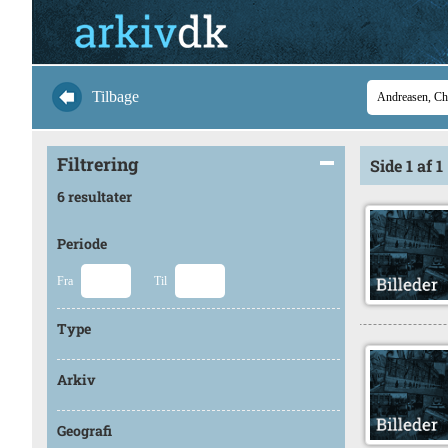
Tilbage
Filtrering
Side 1 af 1
6 resultater
Periode
Fra
Til
Type
Arkiv
Geografi