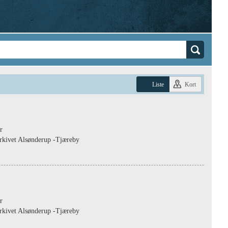
Liste
Kort
r
rkivet Alsønderup -Tjæreby
r
rkivet Alsønderup -Tjæreby