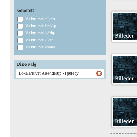
Generelt
Vis kun med billeder
Vis kun med filmklip
Vis kun med lydklip
Vis kun med kilder
Vis kun med geo-tag
Dine valg
Lokalarkivet Alsønderup -Tjæreby