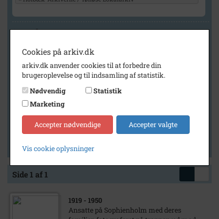
Geografi
Cookies på arkiv.dk
arkiv.dk anvender cookies til at forbedre din
Generelt
brugeroplevelse og til indsamling af statistik.
Vis kun med billeder
Nødvendig
Statistik
Vis kun med filmklip
Marketing
Vis kun med lydklip
Accepter nødvendige
Accepter valgte
Vis kun med kilder
Vis kun med geo-tag
Vis cookie oplysninger
Side 1 af 1
1919
- 1950
Ansatte på Sophienholm med deres