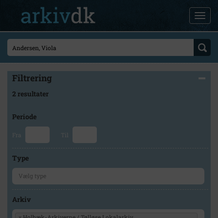
Filtrering
2 resultater
Periode
Fra
Til
Type
Arkiv
×
Holbæk-Arkiverne / Tølløse Lokalarkiv