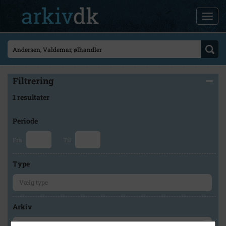
Filtrering
1 resultater
Periode
Fra
Til
Type
Arkiv
×
Kalundborg Lokalarkiv