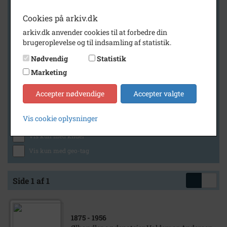
Cookies på arkiv.dk
arkiv.dk anvender cookies til at forbedre din
Geografi
brugeroplevelse og til indsamling af statistik.
Nødvendig
Statistik
Marketing
Generelt
Vis kun med billeder
Accepter nødvendige
Accepter valgte
Vis kun med filmklip
Vis cookie oplysninger
Vis kun med lydklip
Vis kun med kilder
Vis kun med geo-tag
Side 1 af 1
1875
- 1956