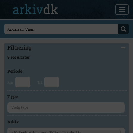
Filtrering
9 resultater
Periode
Fra
Til
Type
Arkiv
×
Holbæk-Arkiverne / Tølløse Lokalarkiv