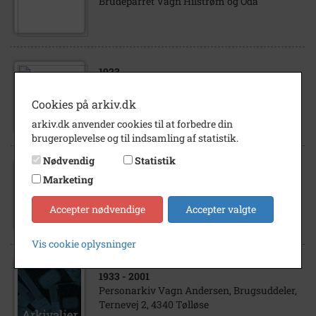
Brudeparret Vagn Hilstrøm og Oda
1923
Vagn Hilstrøm, søn af Christian Theodor
(kaldenavn) Theodor Hilstrøm og hustruen
Cookies på arkiv.dk
Karen Kirstine, på dåbsdagen
arkiv.dk anvender cookies til at forbedre din
brugeroplevelse og til indsamling af statistik.
Nødvendig
Statistik
1923
Marketing
Christian Theodor (kaldenavn Theodor)
Hilstrøm og hustruen Karen Kirstine med
Accepter nødvendige
Accepter valgte
sønnen Vagn på dåbsdagen
Vis cookie oplysninger
1933
- 2001
Personarkiv Vagn Andersen, Brugsuddeler,
Ternevej 2, 4340 Tølløse