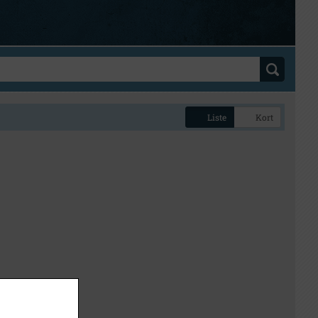
Liste
Kort