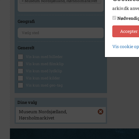
×
Museum Nordsjælland, Hørsholmarkivet
arkiv.dk anve
Nødvendi
Geografi
Accepter
Vis cookie o
Generelt
Vis kun med billeder
Vis kun med filmklip
Vis kun med lydklip
Vis kun med kilder
Vis kun med geo-tag
Dine valg
Museum Nordsjælland,
Hørsholmarkivet