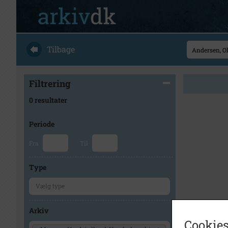
Tilbage
Filtrering
0 resultater
Periode
Fra
Til
Type
Arkiv
Cookies