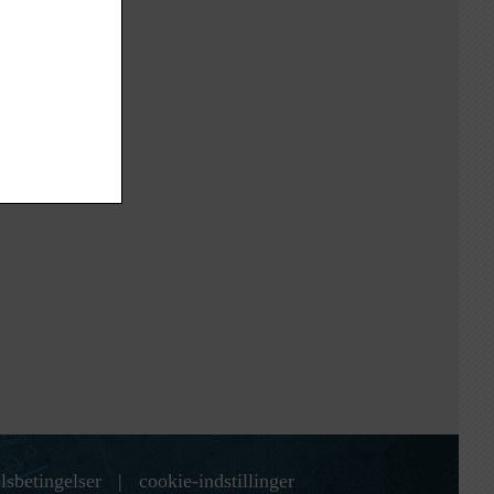
lsbetingelser
|
cookie-indstillinger