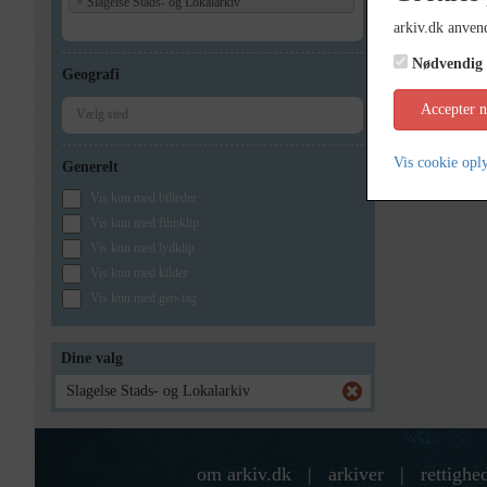
×
Slagelse Stads- og Lokalarkiv
arkiv.dk anvend
Nødvendig
Geografi
Accepter 
Vis cookie opl
Generelt
Vis kun med billeder
Vis kun med filmklip
Vis kun med lydklip
Vis kun med kilder
Vis kun med geo-tag
Dine valg
Slagelse Stads- og Lokalarkiv
om arkiv.dk
|
arkiver
|
rettighe