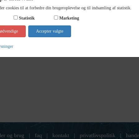
er cookies til at forbedre din brugeroplevelse og til indsamling af statistik.
Statistik
Marketing
nødvendige
Accepter valgte
ysninger
der og brug
|
faq
|
kontakt
|
privatlivspolitik
|
hande