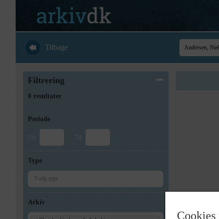
Tilbage
Filtrering
0 resultater
Periode
Fra
Til
Type
Arkiv
Cookies 