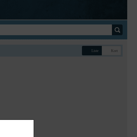
Liste
Kort