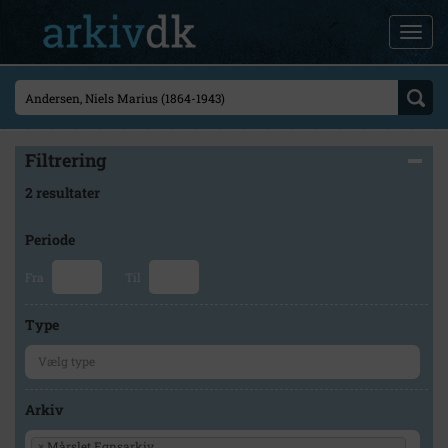
Filtrering
2 resultater
Periode
Fra
Til
Type
Arkiv
×
Mårslet Egnsarkiv