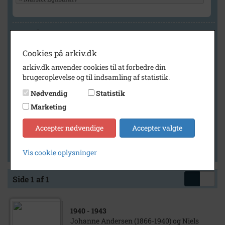
Geografi
Cookies på arkiv.dk
arkiv.dk anvender cookies til at forbedre din
Generelt
brugeroplevelse og til indsamling af statistik.
Vis kun med billeder
Nødvendig
Statistik
Vis kun med filmklip
Marketing
Vis kun med lydklip
Accepter nødvendige
Accepter valgte
Vis kun med kilder
Vis kun med geo-tag
Vis cookie oplysninger
Side 1 af 1
1940
- 1943
Johanne Andersen (1866-1940) og Niels