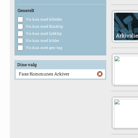
Generelt
Vis kun med billeder
Vis kun med filmklip
Vis kun med lydklip
Vis kun med kilder
Vis kun med geo-tag
Dine valg
Faxe Kommunes Arkiver