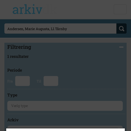
Filtrering
1 resultater
Periode
Fra
Til
Type
Arkiv
×
Vallø Lokalhistorisk Arkiv