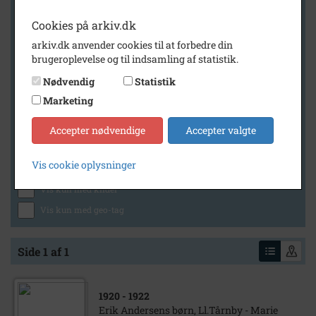
Cookies på arkiv.dk
arkiv.dk anvender cookies til at forbedre din
Geografi
brugeroplevelse og til indsamling af statistik.
Nødvendig
Statistik
Marketing
Generelt
Vis kun med billeder
Accepter nødvendige
Accepter valgte
Vis kun med filmklip
Vis cookie oplysninger
Vis kun med lydklip
Vis kun med kilder
Vis kun med geo-tag
Side 1 af 1
1920
- 1922
Erik Andersens børn, Ll.Tårnby - Marie