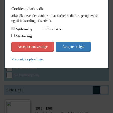
Cookies på arkiv.dk
arkiv.dk anvender cookies til at forbedre din brugeroplevelse
Geografi
og til indsamling af statistik.
Nødvendig
Statistik
Marketing
Generelt
Vis kun med billeder
Accepter nødvendige
Accepter valgte
Vis kun med filmklip
Vis cookie oplysninger
Vis kun med lydklip
Vis kun med kilder
Vis kun med geo-tag
Side 1 af 1
1965
- 1968