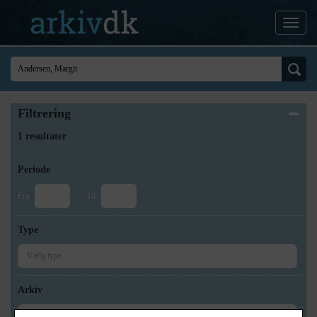
Filtrering
1 resultater
Periode
Fra
Til
Type
Arkiv
×
Holbæk-Arkiverne / Tølløse Lokalarkiv