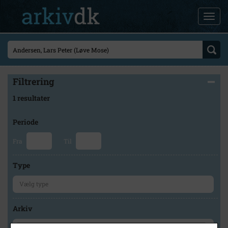
Filtrering
1 resultater
Periode
Fra
Til
Type
Arkiv
×
Høng Lokalhistoriske Arkiv