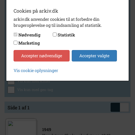
Cookies på arkiv.dk
arkiv.dk anvender cookies til at forbedre din
Geografi
brugeroplevelse og til indsamling af statistik.
Nødvendig
Statistik
Marketing
Generelt
Vis kun med billeder
Accepter nødvendige
Accepter valgte
Vis kun med filmklip
Vis cookie oplysninger
Vis kun med lydklip
Vis kun med kilder
Vis kun med geo-tag
Side 1 af 1
1949