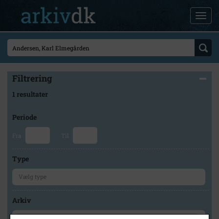
Filtrering
1 resultater
Periode
Fra
Til
Type
Arkiv
×
Stevns Lokalhistoriske Arkiv