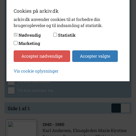
Cookies på arkiv.dk
arkiv.dk anvender cookies til at forbedre din
Geografi
brugeroplevelse og til indsamling af statistik.
Nødvendig
Statistik
Marketing
Generelt
Vis kun med billeder
Accepter nødvendige
Accepter valgte
Vis kun med filmklip
Vis cookie oplysninger
Vis kun med lydklip
Vis kun med kilder
Vis kun med geo-tag
Side 1 af 1
1940
- 1980
Karl Andersen, Elmegården Marie Kirstine