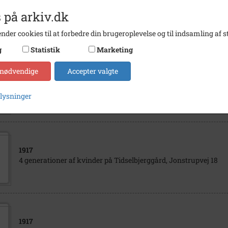
1910
Maren Sofie og Niels Peter Andersen med deres børn ved tvilli
 på arkiv.dk
konfirmation d. 03.04.1910
nder cookies til at forbedre din brugeroplevelse og til indsamling af st
g
Statistik
Marketing
 nødvendige
Accepter valgte
1938
- 1939
Carl Christian Andersen og hustru Hanna Sofie f. Hansen med b
plysninger
1917
4 generationer af kvinder på Tidselbjerggård, Jonstrupvej 18
1917