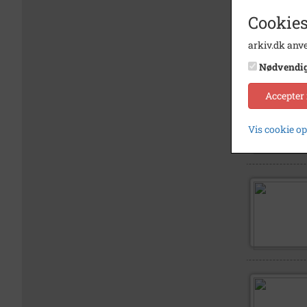
Cookies
arkiv.dk anve
Nødvendi
Accepter
Vis cookie o