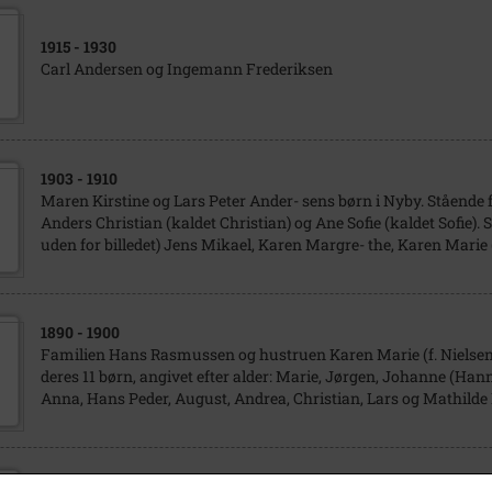
1915
- 1930
Carl Andersen og Ingemann Frederiksen
1903
- 1910
Maren Kirstine og Lars Peter Ander- sens børn i Nyby. Stående fra
Anders Christian (kaldet Christian) og Ane Sofie (kaldet Sofie). 
uden for billedet) Jens Mikael, Karen Margre- the, Karen Marie
1890
- 1900
Familien Hans Rasmussen og hustruen Karen Marie (f. Nielse
deres 11 børn, angivet efter alder: Marie, Jørgen, Johanne (Hann
Anna, Hans Peder, August, Andrea, Christian, Lars og Mathil