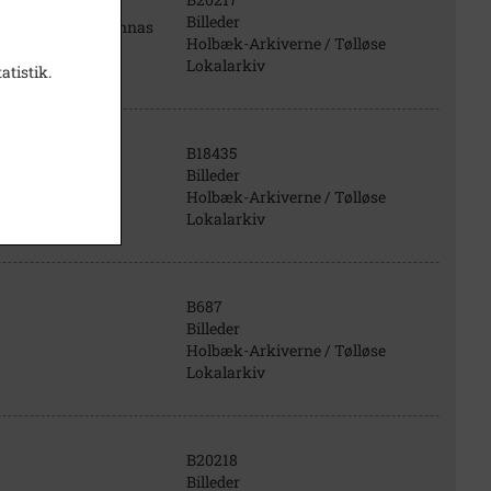
Billeder
ngerne Marie og Annas
Holbæk-Arkiverne / Tølløse
Lokalarkiv
atistik.
B18435
Billeder
ørn 1938 el.1939
Holbæk-Arkiverne / Tølløse
Lokalarkiv
B687
Billeder
Holbæk-Arkiverne / Tølløse
Lokalarkiv
B20218
Billeder