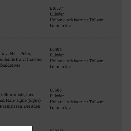
B16587
Billeder
Holbæk-Arkiverne / Tølløse
Lokalarkiv
B6484
 v.: Niels Peter,
Billeder
Siddende fra v.: (næsten
Holbæk-Arkiverne / Tølløse
 (kaldet Ma
Lokalarkiv
B8686
n), Skimmede, med
Billeder
e), Han- signe (Signe),
Holbæk-Arkiverne / Tølløse
de Rasmussen. Desuden
Lokalarkiv
B20217