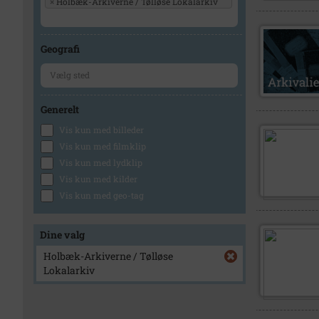
×
Holbæk-Arkiverne / Tølløse Lokalarkiv
Geografi
Generelt
Vis kun med billeder
Vis kun med filmklip
Vis kun med lydklip
Vis kun med kilder
Vis kun med geo-tag
Dine valg
Holbæk-Arkiverne / Tølløse
Lokalarkiv