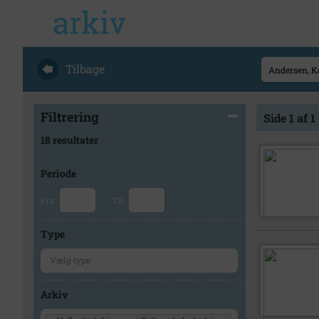
Tilbage
Filtrering
Side 1 af 1
18 resultater
Periode
Fra
Til
Type
Arkiv