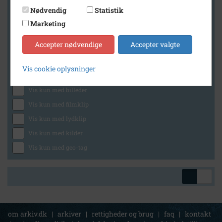
Nødvendig
Statistik
Marketing
Geografi
Accepter nødvendige
Accepter valgte
Vis cookie oplysninger
Generelt
Vis kun med billeder
Vis kun med filmklip
Vis kun med lydklip
Vis kun med kilder
Vis kun med geo-tag
om arkiv.dk
|
arkiver
|
rettigheder og brug
|
faq
|
kontakt