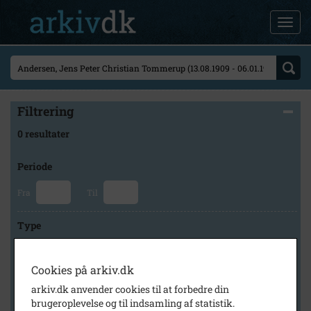
Filtrering
0 resultater
Periode
Fra
Til
Type
Cookies på arkiv.dk
Arkiv
arkiv.dk anvender cookies til at forbedre din
brugeroplevelse og til indsamling af statistik.
×
Historisk Arkiv Dragør