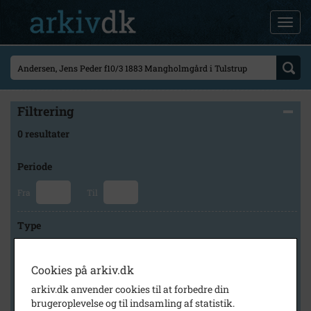
Filtrering
0 resultater
Periode
Fra
Til
Type
Cookies på arkiv.dk
Arkiv
arkiv.dk anvender cookies til at forbedre din
brugeroplevelse og til indsamling af statistik.
×
Lokalarkivet Alsønderup -Tjæreby