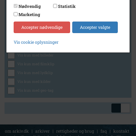
Nødvendig
Statistik
Marketing
Geografi
Accepter nødvendige
Accepter valgte
Vis cookie oplysninger
Generelt
Vis kun med billeder
Vis kun med filmklip
Vis kun med lydklip
Vis kun med kilder
Vis kun med geo-tag
om arkiv.dk
|
arkiver
|
rettigheder og brug
|
faq
|
kontakt