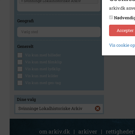
×
Svinninge Lokalhistoriske Arkiv
arkiv.dk anve
Nødvendi
Geografi
Accepter
Vis cookie o
Generelt
Vis kun med billeder
Vis kun med filmklip
Vis kun med lydklip
Vis kun med kilder
Vis kun med geo-tag
Dine valg
Svinninge Lokalhistoriske Arkiv
om arkiv.dk
|
arkiver
|
rettigheder