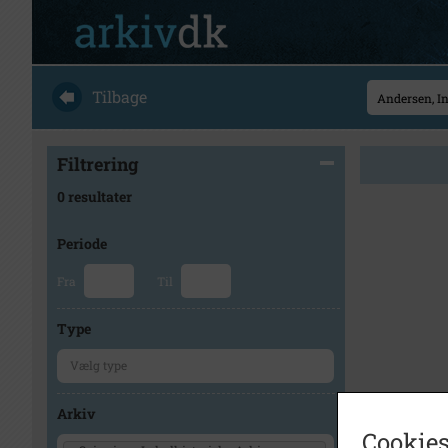
Tilbage
Filtrering
0 resultater
Periode
Fra
Til
Type
Arkiv
Cookies