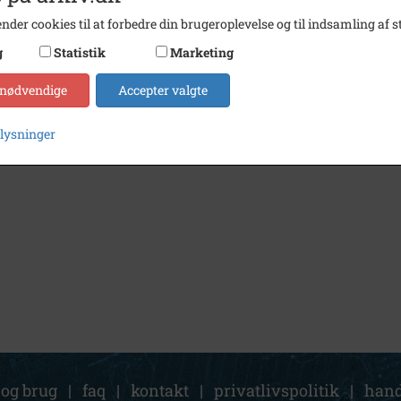
nder cookies til at forbedre din brugeroplevelse og til indsamling af st
g
Statistik
Marketing
 nødvendige
Accepter valgte
plysninger
 og brug
|
faq
|
kontakt
|
privatlivspolitik
|
hand