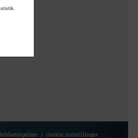
atistik.
elsbetingelser
|
cookie-indstillinger