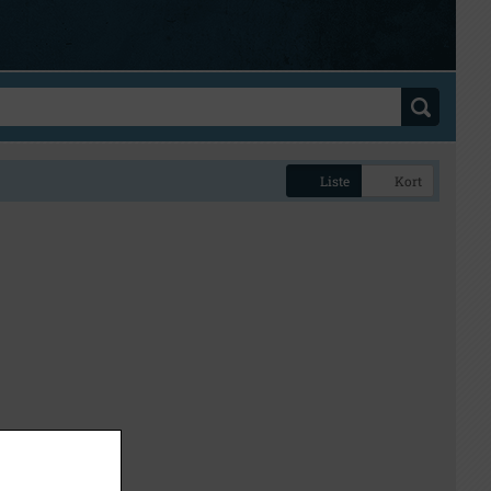
Liste
Kort