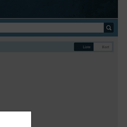
Liste
Kort