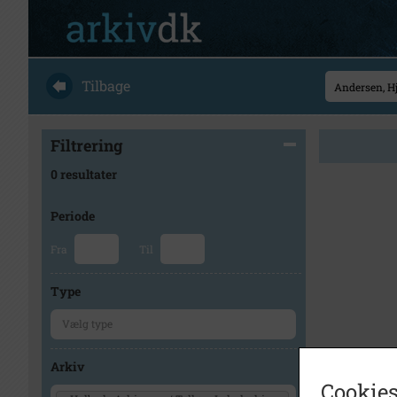
Tilbage
Filtrering
0 resultater
Periode
Fra
Til
Type
Arkiv
Cookies