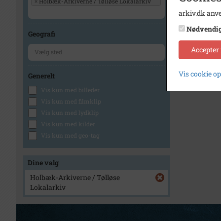
×
Holbæk-Arkiverne / Tølløse Lokalarkiv
arkiv.dk anve
Nødvendi
Geografi
Accepter
Vis cookie o
Generelt
Vis kun med billeder
Vis kun med filmklip
Vis kun med lydklip
Vis kun med kilder
Vis kun med geo-tag
Dine valg
Holbæk-Arkiverne / Tølløse
Lokalarkiv