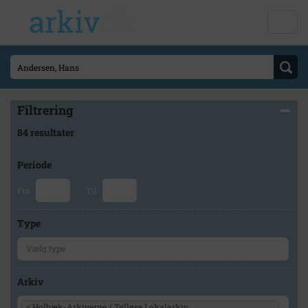
Filtrering
84 resultater
Periode
Fra
Til
Type
Arkiv
×
Holbæk-Arkiverne / Tølløse Lokalarkiv