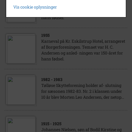
af Borgerforeningen. Temaet var H. C.
Vis cookie oplysninger
Andersen og anled- ningen var 150-året for
hans fødsel.
1955
Karneval på Kr. Eskilstrup Hotel, arrangeret
af Borgerforeningen. Temaet var H. C.
Andersen og anled- ningen var 150-året for
hans fødsel.
1982
- 1983
Tølløse Skytteforening holder af- slutning
for sæsonen 1982-83. Nr. 2 i klassen under
10 år blev Morten Leo Andersen, der netop...
1915
- 1925
Johannes Nielsen, søn af Bodil Kirstine og