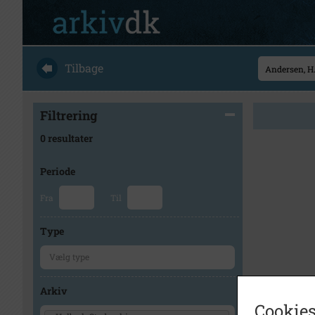
Tilbage
Filtrering
0 resultater
Periode
Fra
Til
Type
Arkiv
Cookies