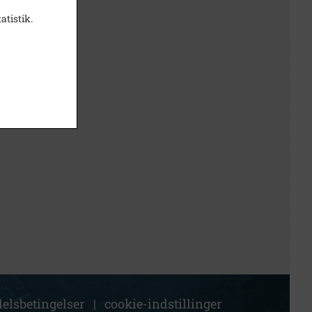
atistik.
elsbetingelser
|
cookie-indstillinger