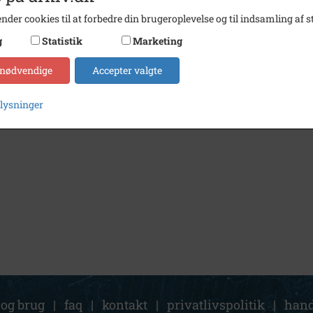
nder cookies til at forbedre din brugeroplevelse og til indsamling af st
g
Statistik
Marketing
 nødvendige
Accepter valgte
plysninger
 og brug
|
faq
|
kontakt
|
privatlivspolitik
|
hand