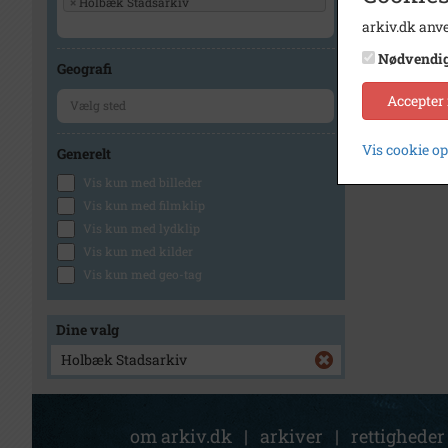
×
Holbæk Stadsarkiv
arkiv.dk anve
Nødvendi
Geografi
Accepter
Vis cookie o
Generelt
Vis kun med billeder
Vis kun med filmklip
Vis kun med lydklip
Vis kun med kilder
Vis kun med geo-tag
Dine valg
Holbæk Stadsarkiv
om arkiv.dk
|
arkiver
|
rettigheder