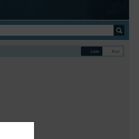
Liste
Kort