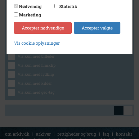
Nødvendig
Statistik
Marketing
Geografi
Accepter nødvendige
Accepter valgte
Vis cookie oplysninger
Generelt
Vis kun med billeder
Vis kun med filmklip
Vis kun med lydklip
Vis kun med kilder
Vis kun med geo-tag
om arkiv.dk
|
arkiver
|
rettigheder og brug
|
faq
|
kontakt