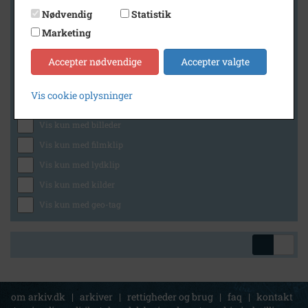
Nødvendig
Statistik
Marketing
Geografi
Accepter nødvendige
Accepter valgte
Vis cookie oplysninger
Generelt
Vis kun med billeder
Vis kun med filmklip
Vis kun med lydklip
Vis kun med kilder
Vis kun med geo-tag
om arkiv.dk
|
arkiver
|
rettigheder og brug
|
faq
|
kontakt