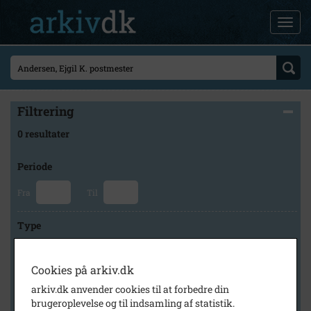
Filtrering
0 resultater
Periode
Fra
Til
Type
Cookies på arkiv.dk
Arkiv
arkiv.dk anvender cookies til at forbedre din
brugeroplevelse og til indsamling af statistik.
×
Kalundborg Lokalarkiv