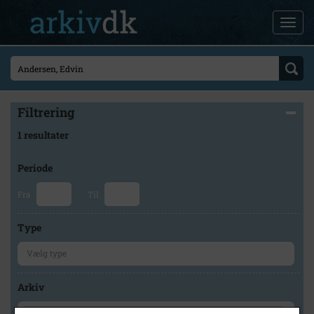
Filtrering
1 resultater
Periode
Fra
Til
Type
Arkiv
×
Holbæk-Arkiverne / Tølløse Lokalarkiv