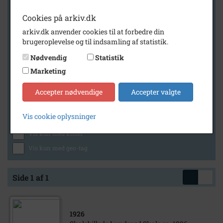
Cookies på arkiv.dk
arkiv.dk anvender cookies til at forbedre din
Geografi
brugeroplevelse og til indsamling af statistik.
Nødvendig
Statistik
Marketing
Generelt
Vis kun med billeder
Accepter nødvendige
Accepter valgte
Vis kun med filmklip
Vis cookie oplysninger
Vis kun med lydklip
Vis kun med kilder
Vis kun med geo-tag
Side 1 af 1
1926