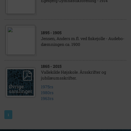
Egebjerg Gymnastikforening - 1914
1895
- 1905
Jensen, Anders m.fl. ved fiskejolle - Audebo-
dæmningen ca. 1900
1865
- 2015
Vallekilde Højskole. Årsskrifter og
jubilæumsskrifter.
1975rs
1980rs
1963rs
1