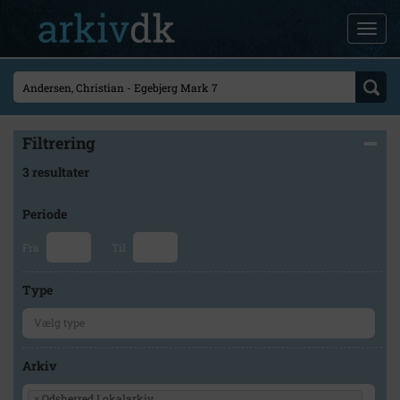
Filtrering
3 resultater
Periode
Fra
Til
Type
Arkiv
×
Odsherred Lokalarkiv