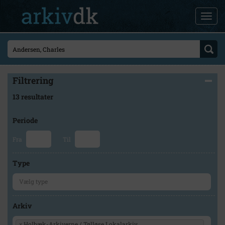
Filtrering
13 resultater
Periode
Fra
Til
Type
Arkiv
×
Holbæk-Arkiverne / Tølløse Lokalarkiv