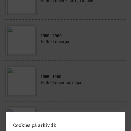
Folkedansere, børn, Tølløse
1950
- 1960
Folkedanserpar
1955
- 1960
Folkedanser børnepar
1940
- 1943
Tølløse Liegstouw forening ca. 1940'erne
Cookies på arkiv.dk