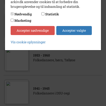
arkiv.dk anvender cookies til at forbedre din
brugeroplevelse og til indsamling af statistik.
Nødvendig
Statistik
Marketing
1941
- 1942
Bombekrater ved Kyringe
Accepter nødvendige
Accepter valgte
Vis cookie oplysninger
1953
- 1960
Folkedansere, børn, Tølløse
1941
- 1945
Folkedansere i DSU-regi