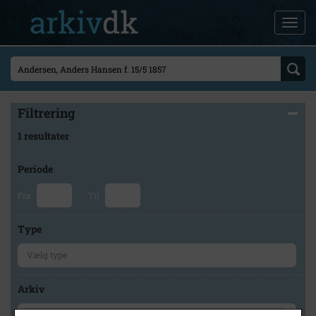
Filtrering
1 resultater
Periode
Fra
Til
Type
Arkiv
×
Lokalarkivet Alsønderup -Tjæreby