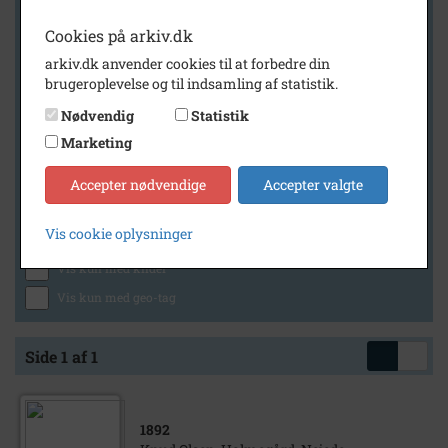
Cookies på arkiv.dk
arkiv.dk anvender cookies til at forbedre din
Geografi
brugeroplevelse og til indsamling af statistik.
Nødvendig
Statistik
Marketing
Generelt
Vis kun med billeder
Accepter nødvendige
Accepter valgte
Vis kun med filmklip
Vis cookie oplysninger
Vis kun med lydklip
Vis kun med kilder
Vis kun med geo-tag
Side 1 af 1
1892