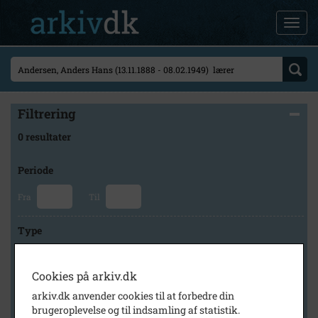
Filtrering
0 resultater
Periode
Fra
Til
Type
Cookies på arkiv.dk
Arkiv
arkiv.dk anvender cookies til at forbedre din
brugeroplevelse og til indsamling af statistik.
×
Historisk Arkiv Dragør