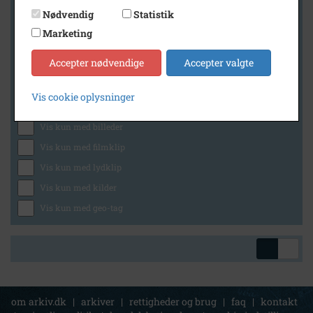
Nødvendig
Statistik
Marketing
Geografi
Accepter nødvendige
Accepter valgte
Vis cookie oplysninger
Generelt
Vis kun med billeder
Vis kun med filmklip
Vis kun med lydklip
Vis kun med kilder
Vis kun med geo-tag
om arkiv.dk
|
arkiver
|
rettigheder og brug
|
faq
|
kontakt