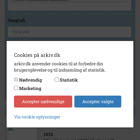
Geografi
Generelt
Cookies på arkiv.dk
Vis kun med billeder
arkiv.dk anvender cookies til at forbedre din
Vis kun med filmklip
brugeroplevelse og til indsamling af statistik.
Vis kun med lydklip
Nødvendig
Statistik
Vis kun med kilder
Marketing
Vis kun med geo-tag
Accepter nødvendige
Accepter valgte
Side 1 af 1
Vis cookie oplysninger
1932