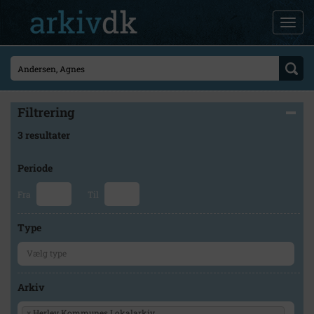
Filtrering
3 resultater
Periode
Fra
Til
Type
Arkiv
×
Herlev Kommunes Lokalarkiv