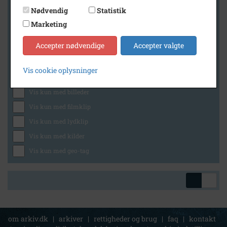
Nødvendig
Statistik
Marketing
Geografi
Accepter nødvendige
Accepter valgte
Vis cookie oplysninger
Generelt
Vis kun med billeder
Vis kun med filmklip
Vis kun med lydklip
Vis kun med kilder
Vis kun med geo-tag
om arkiv.dk
|
arkiver
|
rettigheder og brug
|
faq
|
kontakt