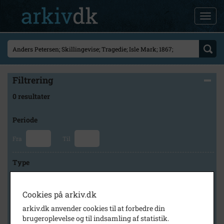
Filtrering
0 resultater
Periode
Fra
Til
Type
Cookies på arkiv.dk
Arkiv
arkiv.dk anvender cookies til at forbedre din
brugeroplevelse og til indsamling af statistik.
×
Rødovre Arkiv