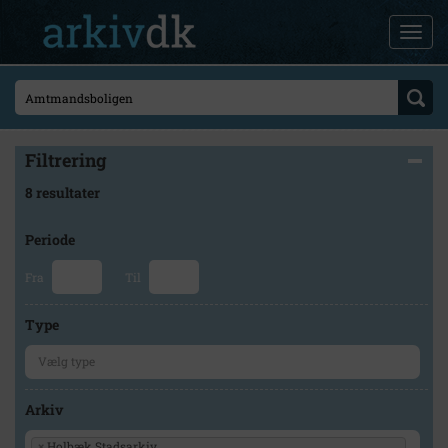
Filtrering
8 resultater
Periode
Fra
Til
Type
Arkiv
×
Holbæk Stadsarkiv