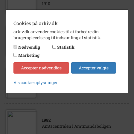
1910
Cookies på arkiv.dk
arkiv.dk anvender cookies til at forbedre din
1955
- 1965
brugeroplevelse og til indsamling af statistik.
Amtmandsboligen Amtmandsvej 6. ca.
1960
Nødvendig
Statistik
Marketing
Accepter nødvendige
Accepter valgte
1903
- 1908
Vis cookie oplysninger
Amtmandsvej. Amtmandsboligen.
1992
Amtscentralen i Amtmandsboligen