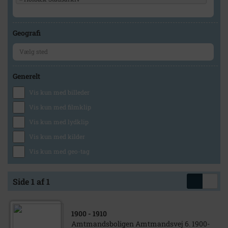
Geografi
Generelt
Vis kun med billeder
Vis kun med filmklip
Vis kun med lydklip
Vis kun med kilder
Vis kun med geo-tag
Side 1 af 1
1900
- 1910
Amtmandsboligen Amtmandsvej 6. 1900-