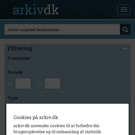
Filtrering
0 resultater
Periode
Fra
Til
Type
Cookies på arkiv.dk
Arkiv
arkiv.dk anvender cookies til at forbedre din
brugeroplevelse og til indsamling af statistik.
×
Kalundborg Lokalarkiv