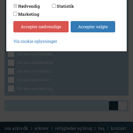
Nødvendig
Statistik
Marketing
Geografi
Accepter nødvendige
Accepter valgte
Vis cookie oplysninger
Generelt
Vis kun med billeder
Vis kun med filmklip
Vis kun med lydklip
Vis kun med kilder
Vis kun med geo-tag
om arkiv.dk
|
arkiver
|
rettigheder og brug
|
faq
|
kontakt