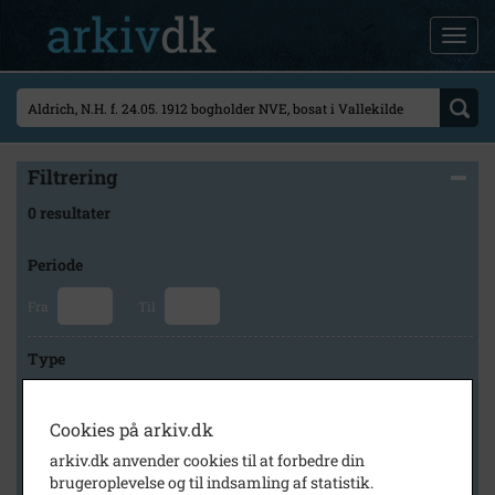
Filtrering
0 resultater
Periode
Fra
Til
Type
Cookies på arkiv.dk
Arkiv
arkiv.dk anvender cookies til at forbedre din
brugeroplevelse og til indsamling af statistik.
×
Svinninge Lokalhistoriske Arkiv