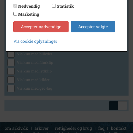
Nødvendig
Statistik
Marketing
Geografi
Accepter nødvendige
Accepter valgte
Vis cookie oplysninger
Generelt
Vis kun med billeder
Vis kun med filmklip
Vis kun med lydklip
Vis kun med kilder
Vis kun med geo-tag
om arkiv.dk
|
arkiver
|
rettigheder og brug
|
faq
|
kontakt