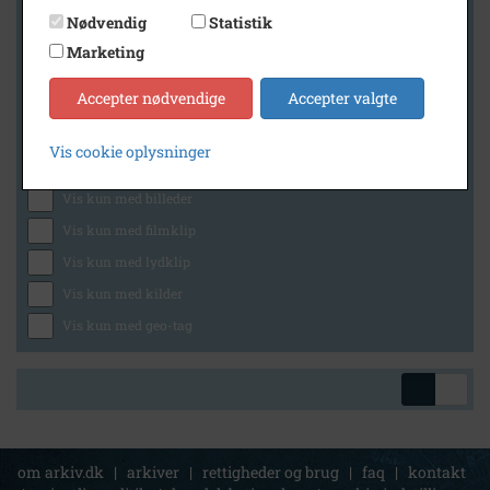
Nødvendig
Statistik
Marketing
Geografi
Accepter nødvendige
Accepter valgte
Vis cookie oplysninger
Generelt
Vis kun med billeder
Vis kun med filmklip
Vis kun med lydklip
Vis kun med kilder
Vis kun med geo-tag
om arkiv.dk
|
arkiver
|
rettigheder og brug
|
faq
|
kontakt