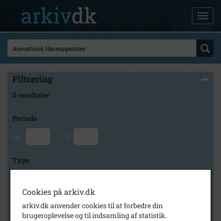
Filtrering
0 resultater
Periode
Fra
Til
Type
Cookies på arkiv.dk
Arkiv
arkiv.dk anvender cookies til at forbedre din
brugeroplevelse og til indsamling af statistik.
×
Høng Lokalhistoriske Arkiv