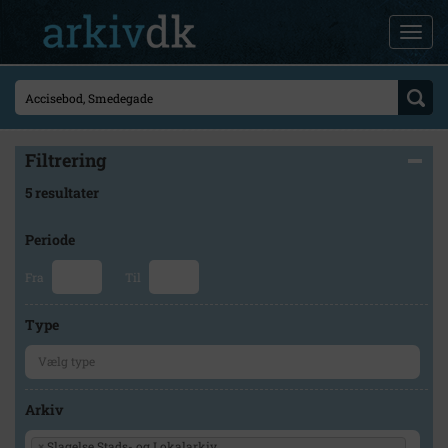
Filtrering
5 resultater
Periode
Fra
Til
Type
Arkiv
×
Slagelse Stads- og Lokalarkiv