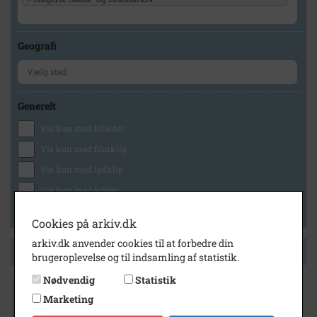
Geografi
Generelt
Vis kun med billeder
Vis kun med filmklip
Vis kun med lydklip
Vis kun med kilder
Vis kun med geo-tag
Cookies på arkiv.dk
arkiv.dk anvender cookies til at forbedre din
Side 1 af 1
brugeroplevelse og til indsamling af statistik.
Nødvendig
Statistik
Marketing
1892
- 1909