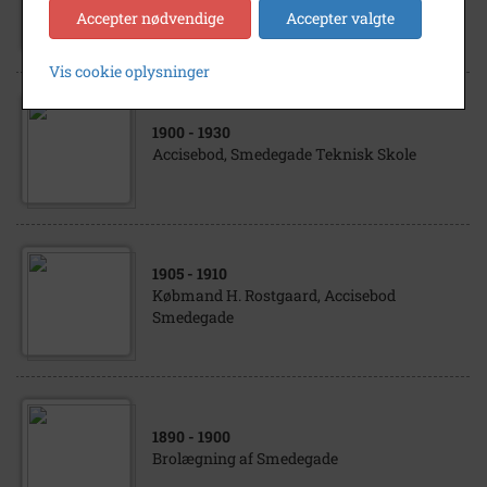
Accisebod, Smedegade
Accepter nødvendige
Accepter valgte
Vis cookie oplysninger
1900
- 1930
Accisebod, Smedegade Teknisk Skole
1905
- 1910
Købmand H. Rostgaard, Accisebod
Smedegade
1890
- 1900
Brolægning af Smedegade