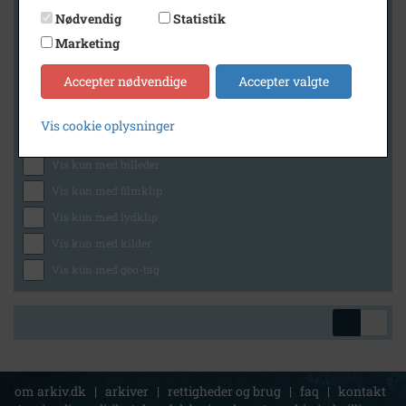
Nødvendig
Statistik
Marketing
Geografi
Accepter nødvendige
Accepter valgte
Vis cookie oplysninger
Generelt
Vis kun med billeder
Vis kun med filmklip
Vis kun med lydklip
Vis kun med kilder
Vis kun med geo-tag
om arkiv.dk
|
arkiver
|
rettigheder og brug
|
faq
|
kontakt