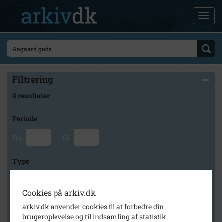
Filtrering
0 resultater
Periode
Fra
Til
Type
Cookies på arkiv.dk
Arkiv
arkiv.dk anvender cookies til at forbedre din
brugeroplevelse og til indsamling af statistik.
×
Gørlev Lokalhistoriske Arkiv