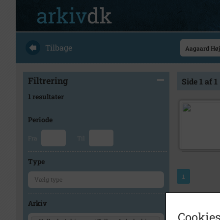
Tilbage
Filtrering
Side 1 af 1
1 resultater
Periode
Fra
Til
Type
1
Arkiv
Cookies