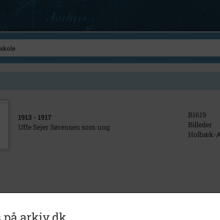
B1619
1913
- 1917
Billeder
Uffe Sejer Sørensen som ung
Holbæk-Ar
 på arkiv.dk