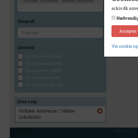
×
Holbæk-Arkiverne / Tølløse Lokalarkiv
arkiv.dk anve
Nødvendi
Geografi
Accepter
Vis cookie o
Generelt
Vis kun med billeder
Vis kun med filmklip
Vis kun med lydklip
Vis kun med kilder
Vis kun med geo-tag
Dine valg
Holbæk-Arkiverne / Tølløse
Lokalarkiv