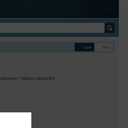
Liste
Kort
kiverne / Tølløse Lokalarkiv