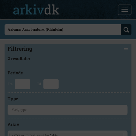
Filtrering
2 resultater
Periode
Fra
Til
Type
Arkiv
×
Gråsten Lokalhistoriske Arkiv