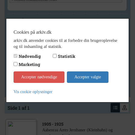
Geografi
Cookies på arkiv.dk
arkiv.dk anvender cookies til at forbedre din brugeroplevelse
Generelt
og til indsamling af statistik.
Vis kun med billeder
Nødvendig
Statistik
Vis kun med filmklip
Marketing
Vis kun med lydklip
Accepter nødvendige
Accepter valgte
Vis kun med kilder
Vis kun med geo-tag
Vis cookie oplysninger
Side 1 af 1
1905
- 1925
Aabenraa Amts Jernbaner (Kleinbahn) og