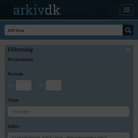
Filtrering
66 resultater
Periode
Fra
Til
Type
Arkiv
×
Lokalhistorisk Arkiv i Sorø - Historiegruppens arkiv