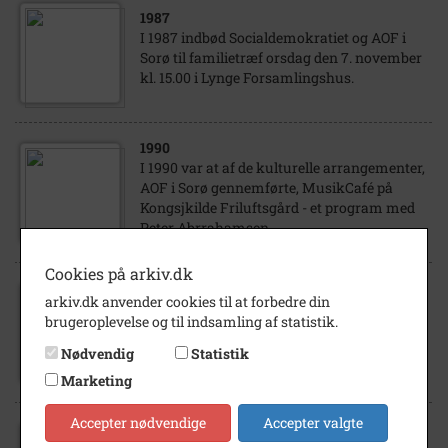
1987
I 1987 indbød Socialdemokratiet og AOF i
Sorø til familietræf orsdag den 7. november
kl. 15.00 i Lynge Forsamlingshus.
1990
I 1990 var at af de kulturelle arrangementer,
AOF i Sorø gennemførte, MusikCafé på
Kongsjkilde Friluftsgård - et program med
Peter Abrrahamsen.
Cookies på arkiv.dk
1988
arkiv.dk anvender cookies til at forbedre din
AOF Sorø's tilbud var mangesidigt og stort. -
brugeroplevelse og til indsamling af statistik.
Her indtryk fra et aftenskolekursus 1988 i
Nødvendig
Statistik
Crokitegning hos Heather Spears på Sorø...
Marketing
Accepter nødvendige
Accepter valgte
1988