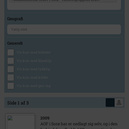
Geografi
Generelt
Vis kun med billeder
Vis kun med filmklip
Vis kun med lydklip
Vis kun med kilder
Vis kun med geo-tag
Side 1 af 3
2009
AOF i Sorø har er nedlagt sig selv, og i den