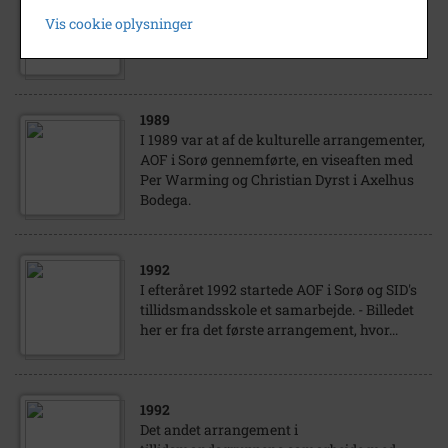
AOF Sorø's tilbud var mangesidigt og stort. -
Vis cookie oplysninger
Her indtryk fra et aftenskolekursus 1988 i
Crokitegning hos Heather Spears på Sorø...
1989
I 1989 var at af de kulturelle arrangementer,
AOF i Sorø gennemførte, en viseaften med
Per Warming og Christian Dyrst i Axelhus
Bodega.
1992
I efteråret 1992 startede AOF i Sorø og SID's
tillidsmandsskole et samarbejde. - Billedet
her er fra det første arrangement, hvor...
1992
Det andet arrangement i