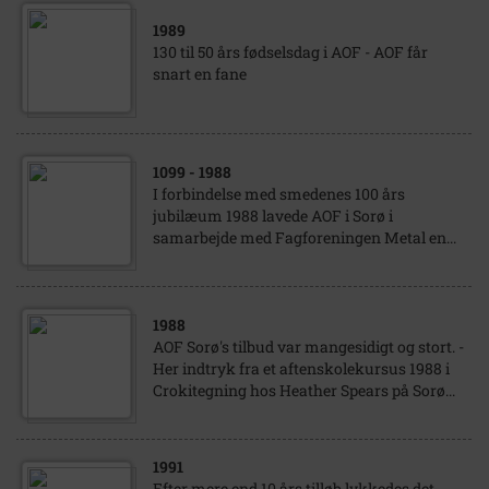
1989
130 til 50 års fødselsdag i AOF - AOF får
snart en fane
1099
- 1988
I forbindelse med smedenes 100 års
jubilæum 1988 lavede AOF i Sorø i
samarbejde med Fagforeningen Metal en...
1988
AOF Sorø's tilbud var mangesidigt og stort. -
Her indtryk fra et aftenskolekursus 1988 i
Crokitegning hos Heather Spears på Sorø...
1991
Efter mere end 10 års tilløb lykkedes det