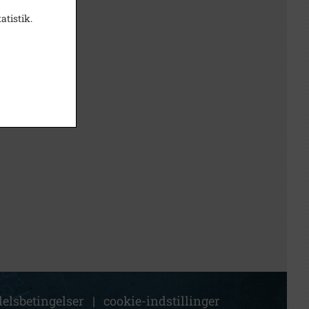
atistik.
elsbetingelser
|
cookie-indstillinger