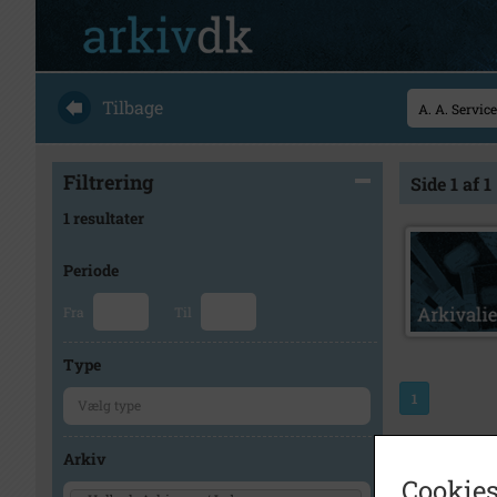
Tilbage
Filtrering
Side 1 af 1
1 resultater
Periode
Fra
Til
Type
1
Arkiv
Cookies