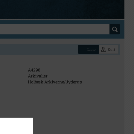
Liste
Kort
A4298
Arkivalier
Holbæk Arkiverne/Jyderup