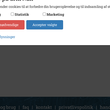
nder cookies til at forbedre din brugeroplevelse og til indsamling af st
g
Statistik
Marketing
 nødvendige
Accepter valgte
plysninger
 og brug
|
faq
|
kontakt
|
privatlivspolitik
|
hand