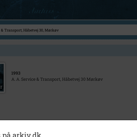
1993
A. A. Service & Transport, Håbetvej 30 Mørkøv
 på arkiv.dk