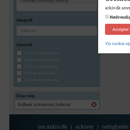
×
Holbæk Arkiverne/Jyderup
arkiv.dk anve
Nødvendi
Geografi
Accepter
Vis cookie o
Generelt
Vis kun med billeder
Vis kun med filmklip
Vis kun med lydklip
Vis kun med kilder
Vis kun med geo-tag
Dine valg
Holbæk Arkiverne/Jyderup
om arkiv.dk
|
arkiver
|
rettigheder