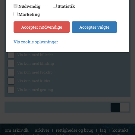
Nødvendig
Statistik
Marketing
Geografi
Accepter nødvendige
Accepter valgte
Vis cookie oplysninger
Generelt
Vis kun med billeder
Vis kun med filmklip
Vis kun med lydklip
Vis kun med kilder
Vis kun med geo-tag
om arkiv.dk
|
arkiver
|
rettigheder og brug
|
faq
|
kontakt