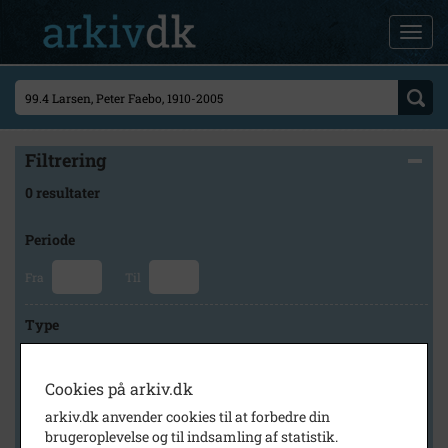
Filtrering
0 resultater
Periode
Fra
Til
Type
Cookies på arkiv.dk
Arkiv
arkiv.dk anvender cookies til at forbedre din
brugeroplevelse og til indsamling af statistik.
×
Skovbo Lokalhistoriske Arkiv