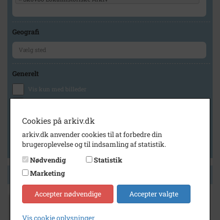
Geografi
Generelt
Vis kun med billeder
Vis kun med filmklip
Vis kun med lydklip
Cookies på arkiv.dk
Vis kun med kilder
arkiv.dk anvender cookies til at forbedre din
brugeroplevelse og til indsamling af statistik.
Vis kun med geo-tag
Nødvendig
Statistik
Marketing
Side 1 af 1
Accepter nødvendige
Accepter valgte
1900
- 1950
99.4 Hansen, Niels Peter, Gdr.
Vis cookie oplysninger