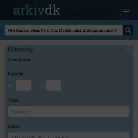
Filtrering
4 resultater
Periode
Fra
Til
Type
Arkiv
×
Skovbo Lokalhistoriske Arkiv