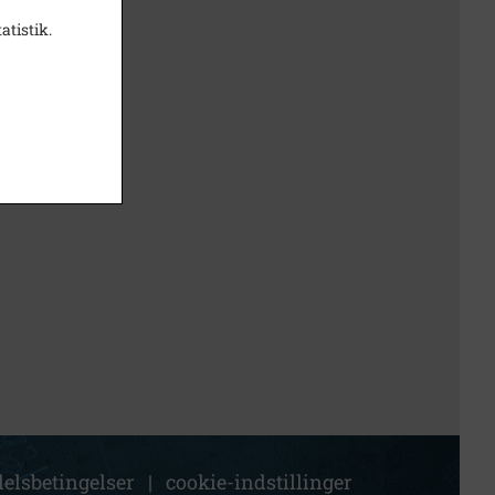
atistik.
elsbetingelser
|
cookie-indstillinger