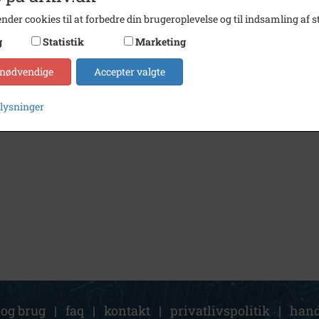
nder cookies til at forbedre din brugeroplevelse og til indsamling af st
g
Statistik
Marketing
 nødvendige
Accepter valgte
plysninger
 og brug
|
faq
|
kontakt
|
privatlivspolitik
|
hand