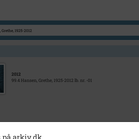
2012
99.4 Hansen, Grethe, 1925-2012 lb. nr. -01
 på arkiv.dk