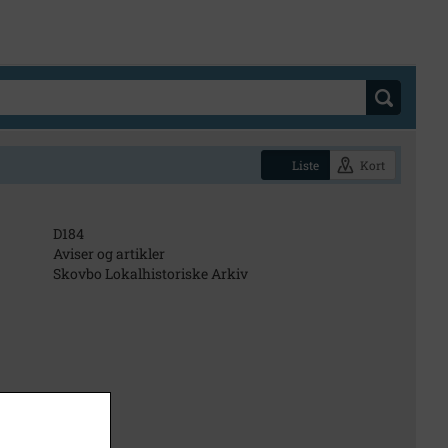
Liste
Kort
D184
Aviser og artikler
Skovbo Lokalhistoriske Arkiv