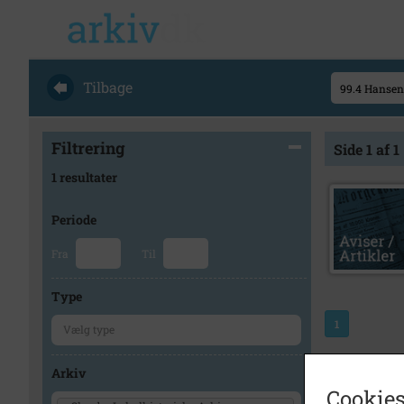
Tilbage
Filtrering
Side 1 af 1
1 resultater
Periode
Fra
Til
Type
1
Arkiv
Cookies