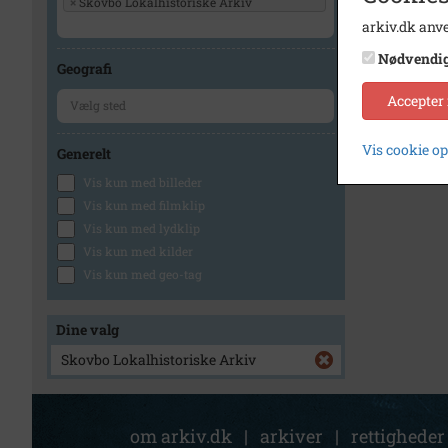
×
Skovbo Lokalhistoriske Arkiv
arkiv.dk anve
Nødvendi
Geografi
Accepter
Vis cookie o
Generelt
Vis kun med billeder
Vis kun med filmklip
Vis kun med lydklip
Vis kun med kilder
Vis kun med geo-tag
Dine valg
Skovbo Lokalhistoriske Arkiv
om arkiv.dk
|
arkiver
|
rettigheder